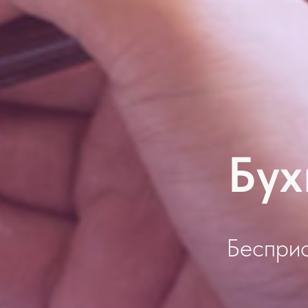
Бух
Бесприс