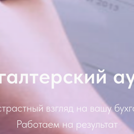
галтерский а
трастный взгляд на вашу бух
Работаем на результат