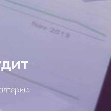
удит
галтерию